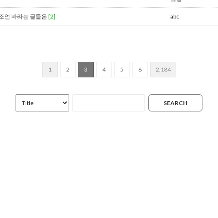
 조언 바라는 글들은
[2]
abc
1
2
3
4
5
6
2,184