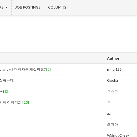
KS
JOB POSTINGS
COLUMNS
Author
s Midland)사 현직자분 계실까요?
[5]
mnbj123
 잡혔는데
Gooha
용?
[5]
ㅇㅇㅁ
 빅텍 이직기회
[10]
ㅇ
aa
조지아
Walnut Creek