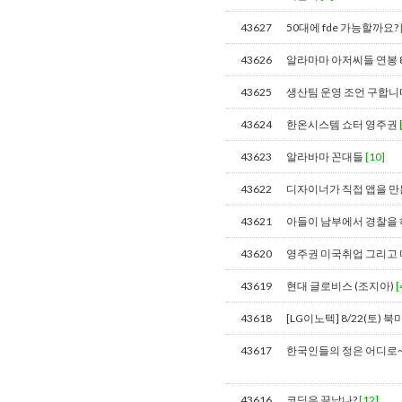
43627
50대에 fde 가능할까요?
43626
알라마마 아저씨들 연봉 
43625
생산팀 운영 조언 구합
43624
한온시스템 쇼터 영주권
43623
알라바마 꼰대들
[10]
43622
디자이너가 직접 앱을 
43621
아들이 남부에서 경찰을
43620
영주권 미국취업 그리고 
43619
현대 글로비스 (조지아)
[
43618
[LG이노텍] 8/22(토) 북미
43617
한국인들의 정은 어디로
43616
코딩은 끝났나?
[12]