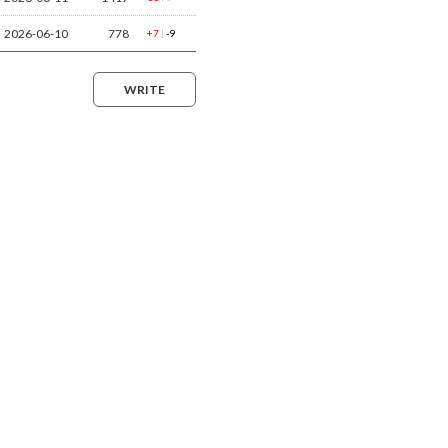
2026-06-10
778
|
+7
-9
WRITE