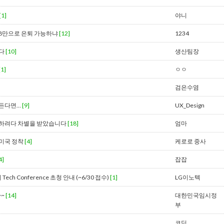
[1]
야니
8만으로 은퇴 가능하냐
[12]
1234
니다
[10]
생산팀장
[1]
ㅇㅇ
검은수염
만든다면…
[9]
UX_Design
 하려다 차별을 받았습니다
[18]
엄마
미국 정착
[4]
케로로 중사
4]
잡잡
 Tech Conference 초청 안내 (~6/30 접수)
[1]
LG이노텍
~~
[14]
대한민국임시정
부
코딩