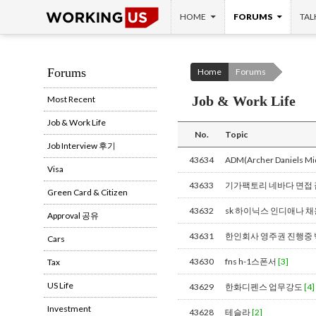
SKIP TO CONTENT
Search
HOME
FORUMS
TAL
Forums
Home
Forums
Job & Work Life
Most Recent
Job & Work Life
No.
Topic
Job Interview 후기
43634
ADM(Archer Daniel
Visa
43633
기가팩토리 네바다 면접
Green Card & Citizen
43632
sk 하이닉스 인디애나 채
Approval 공유
43631
한인회사 영주권 진행중
Cars
43630
fns h-1스폰서
[3]
Tax
US Life
43629
한화디펜스 업무강도
[4]
Investment
43628
테슬라
[2]