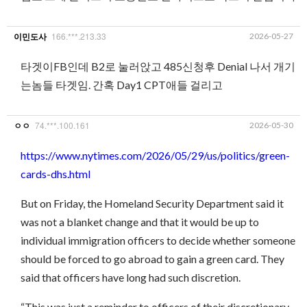
166.***.213.33
2026-05-27
이민도사
타겟이FB인데 B2로 눌러앉고 485신청후 Denial 나서 개기
는놈들 타겟임. 간혹 Day1 CPT애들 걸리고
74.***.100.161
2026-05-30
ㅇㅇ
https://www.nytimes.com/2026/05/29/us/politics/green-
cards-dhs.html
But on Friday, the Homeland Security Department said it
was not a blanket change and that it would be up to
individual immigration officers to decide whether someone
should be forced to go abroad to gain a green card. They
said that officers have long had such discretion.
“This was just a reminder to officers of their discretionary