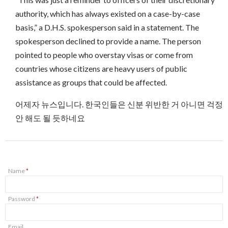
authority, which has always existed on a case-by-case
basis,” a D.H.S. spokesperson said in a statement. The
spokesperson declined to provide a name. The person
pointed to people who overstay visas or come from
countries whose citizens are heavy users of public
assistance as groups that could be affected.
어제자 뉴스입니다. 한국인들은 신분 위반한 거 아니면 걱정
안 해도 될 듯하네요
Name
*
Password
*
Email