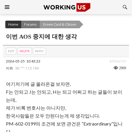
Search
SKIP
TO
CONTENT
Home
Forums
Green Card & Citizen
이번 AOS 중지에 대한 생각
EDIT
DELETE
REPLY
2026-05-25
10:43:22
#3966720
96.***.112.194
2969
키위
여기저기에 글 올라온걸 보자면,
F는 안되고 J는 안되고, H는 되고 어쩌고 하는 글들이 보이
는데,
제가 비록 변호사는 아니지만,
한국사람들은 모두 안된다는게 제 생각입니다.
PM-602-0199의 조건에 보면 관건은 “Extraordinary”입니
다.