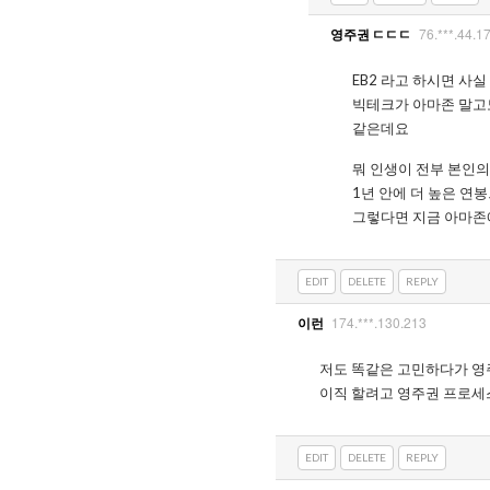
76.***.44.1
영주권 ㄷㄷㄷ
EB2 라고 하시면 사실
빅테크가 아마존 말고도
같은데요
뭐 인생이 전부 본인의
1년 안에 더 높은 연
그렇다면 지금 아마존
EDIT
DELETE
REPLY
174.***.130.213
이런
저도 똑같은 고민하다가 영
이직 할려고 영주권 프로세
EDIT
DELETE
REPLY