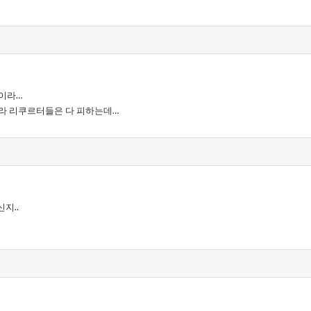
이라…
라 리쿠르터들은 다 피하는데…
지..