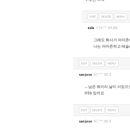
EDIT
DELETE
REPLY
174.***.65.88
exla
그래도 회사가 아마존
나는 아마존하고 테슬
EDIT
DELETE
REPLY
67.***.92.3
san jose
… 님은 뭐이리 날이 서있으신
H1b 있어요
EDIT
DELETE
REPLY
67.***.92.3
san jose