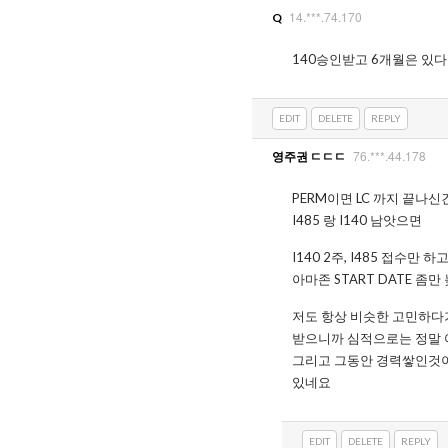
14.***.74.170
Q
140승인받고 6개월은 있다
EDIT
DELETE
REPLY
76.***.44.178
영주권 ㄷㄷㄷ
PERM이면 LC 까지 끝나신
I485 랑 I140 남앗으면
I140 2주, I485 접수
아마존 START DATE 
저도 항상 비슷한 고민하다
받으니까 심적으로는 정말
그리고 그동안 경력쌓인것이
있네요
EDIT
DELETE
REPLY