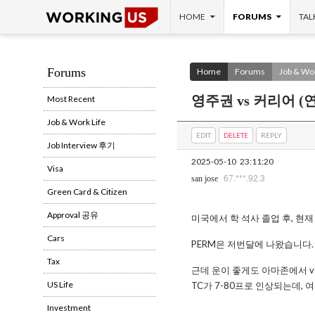
SKIP TO CONTENT
Search
HOME
FORUMS
TAL
Forums
Home
Forums
Job & Wor
영주권 vs 커리어 (
Most Recent
Job & Work Life
EDIT
DELETE
REPLY
Job Interview 후기
2025-05-10
23:11:20
Visa
67.***.92.3
san jose
Green Card & Citizen
Approval 공유
미국에서 학 석사 졸업 후, 
Cars
PERM은 저번달에 나왔습니다. 
Tax
근데 운이 좋게도 아마존에서 ver
US Life
TC가 7-80프로 인상되는데,
Investment