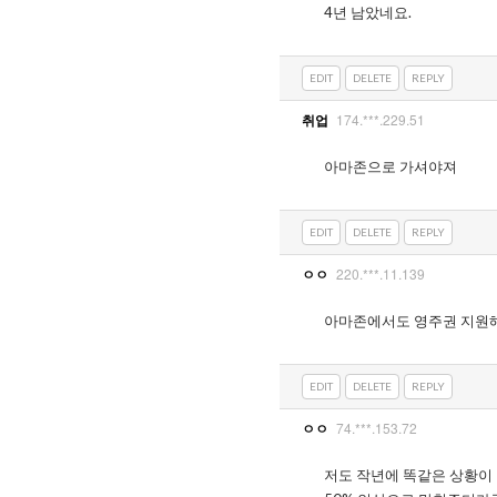
4년 남았네요.
EDIT
DELETE
REPLY
174.***.229.51
취업
아마존으로 가셔야져
EDIT
DELETE
REPLY
220.***.11.139
ㅇㅇ
아마존에서도 영주권 지원
EDIT
DELETE
REPLY
74.***.153.72
ㅇㅇ
저도 작년에 똑같은 상황이 