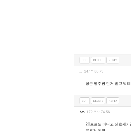
EDIT
DELETE
REPLY
24.***.86.73
…
당근 영주권 먼저 받고 빅테
EDIT
DELETE
REPLY
172.***.174.56
hm
20프로도 아니고 산호세기준
무조건 이직