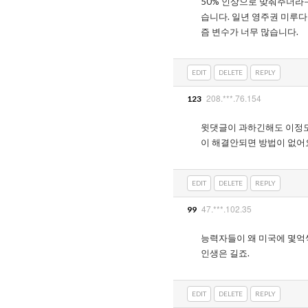
50% 인상으로 맞춰주더라구
습니다. 일년 영주권 미루
즘 변수가 너무 많습니다.
EDIT
DELETE
REPLY
208.***.76.154
123
윗댓글이 과하긴해도 이정도
이 해결안되면 방법이 없어요
EDIT
DELETE
REPLY
47.***.102.35
99
능력자들이 왜 미국에 몇억
인생은 길죠.
EDIT
DELETE
REPLY