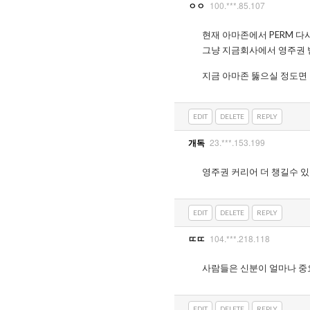
100.***.85.107
ㅇㅇ
현재 아마존에서 PERM 다시
그냥 지금회사에서 영주권 
지금 아마존 뚫으실 정도면
EDIT
DELETE
REPLY
23.***.153.199
개독
영주권 커리어 더 챙길수 있
EDIT
DELETE
REPLY
104.***.218.118
ㄸㄸ
사람들은 신분이 얼마나 중
EDIT
DELETE
REPLY