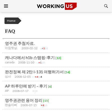
Search
SKIP
TO
CONTENT
Home
FAQ
영주권 추첨자료.
아침햇살.
2009-02-12
+1
|
0
캐나다에서 h1b 스탬핑-후기
[13]
canada
2008-11-30
+1
|
0
완전정복 제 2탄 I-131 여행허가서
[54]
심사
2008-12-05
+4
|
-4
AP 하루만에 받기 – 후기
[6]
AP
2008-07-17
0
|
0
영주권관련 용어 정리
[15]
한솔아빠
2008-07-15
+4
|
0