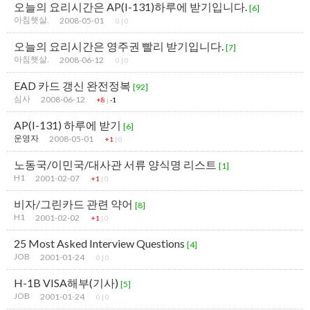
오늘의 요리시간은 AP(I-131)하루에 받기입니다.
[6]
아침햇살.
2008-05-01
0
|
0
오늘의 요리시간은 영주권 빨리 받기입니다.
[7]
아침햇살.
2008-06-12
0
|
0
EAD 카드 갱신 완전정복
[92]
심사
2008-06-12
+8
|
-1
AP(I-131) 하루에 받기
[6]
운영자
2008-05-01
+1
|
0
노동국/이민국/대사관 서류 양식명 리스트
[1]
H1
2001-02-07
+1
|
0
비자/그린카드 관련 약어
[8]
H1
2001-02-02
+1
|
0
25 Most Asked Interview Questions
[4]
JOB
2001-01-24
0
|
0
H-1B VISA해부(기사)
[5]
JOB
2001-01-24
0
|
0