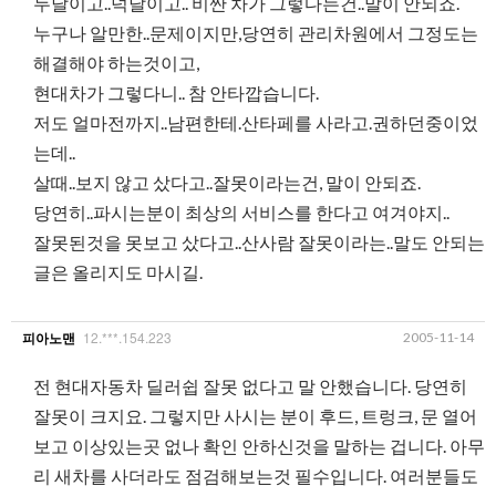
두달이고..넉달이고.. 비싼 차가 그렇다는건..말이 안되죠.
누구나 알만한..문제이지만,당연히 관리차원에서 그정도는
해결해야 하는것이고,
현대차가 그렇다니.. 참 안타깝습니다.
저도 얼마전까지..남편한테.산타페를 사라고.권하던중이었
는데..
살때..보지 않고 샀다고..잘못이라는건, 말이 안되죠.
당연히..파시는분이 최상의 서비스를 한다고 여겨야지..
잘못된것을 못보고 샀다고..산사람 잘못이라는..말도 안되는
글은 올리지도 마시길.
12.***.154.223
2005-11-14
피아노맨
전 현대자동차 딜러쉽 잘못 없다고 말 안했습니다. 당연히
잘못이 크지요. 그렇지만 사시는 분이 후드, 트렁크, 문 열어
보고 이상있는곳 없나 확인 안하신것을 말하는 겁니다. 아무
리 새차를 사더라도 점검해보는것 필수입니다. 여러분들도