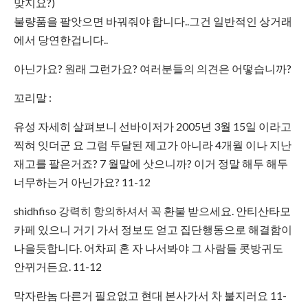
맞지요?)
불량품을 팔앗으면 바꿔줘야 합니다..그건 일반적인 상거래
에서 당연한겁니다..
아닌가요? 원래 그런가요? 여러분들의 의견은 어떻습니까?
꼬리말 :
유성 자세히 살펴보니 선바이저가 2005년 3월 15일 이라고
찍혀 잇더군 요 그럼 두달된 제고가 아니라 4개월 이나 지난
재고를 팔은거죠? 7 월말에 삿으니까? 이거 정말 해두 해두
너무하는거 아닌가요? 11-12
shidhfiso 강력히 항의하셔서 꼭 환불 받으세요. 안티산타모
카페 있으니 거기 가서 정보도 얻고 집단행동으로 해결함이
나을듯합니다. 어차피 혼 자 나서봐야 그 사람들 콧방귀도
안뀌거든요. 11-12
막자란놈 다른거 필요없고 현대 본사가서 차 불지러요 11-