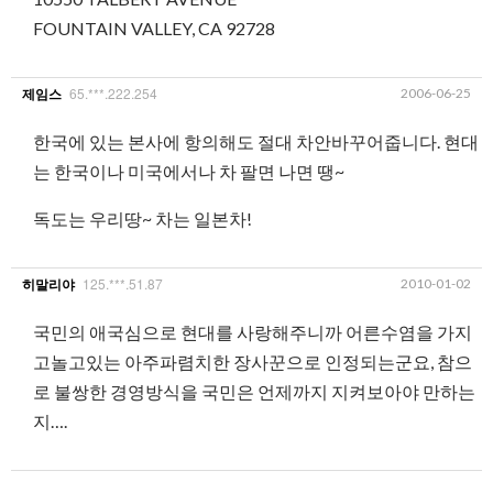
FOUNTAIN VALLEY, CA 92728
65.***.222.254
2006-06-25
제임스
한국에 있는 본사에 항의해도 절대 차안바꾸어줍니다. 현대
는 한국이나 미국에서나 차 팔면 나면 땡~
독도는 우리땅~ 차는 일본차!
125.***.51.87
2010-01-02
히말리야
국민의 애국심으로 현대를 사랑해주니까 어른수염을 가지
고놀고있는 아주파렴치한 장사꾼으로 인정되는군요, 참으
로 불쌍한 경영방식을 국민은 언제까지 지켜보아야 만하는
지….