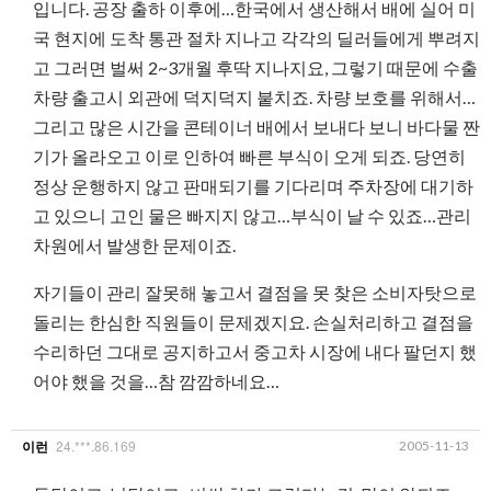
입니다. 공장 출하 이후에…한국에서 생산해서 배에 실어 미
국 현지에 도착 통관 절차 지나고 각각의 딜러들에게 뿌려지
고 그러면 벌써 2~3개월 후딱 지나지요, 그렇기 때문에 수출
차량 출고시 외관에 덕지덕지 붙치죠. 차량 보호를 위해서…
그리고 많은 시간을 콘테이너 배에서 보내다 보니 바다물 짠
기가 올라오고 이로 인하여 빠른 부식이 오게 되죠. 당연히
정상 운행하지 않고 판매되기를 기다리며 주차장에 대기하
고 있으니 고인 물은 빠지지 않고…부식이 날 수 있죠…관리
차원에서 발생한 문제이죠.
자기들이 관리 잘못해 놓고서 결점을 못 찾은 소비자탓으로
돌리는 한심한 직원들이 문제겠지요. 손실처리하고 결점을
수리하던 그대로 공지하고서 중고차 시장에 내다 팔던지 했
어야 했을 것을…참 깜깜하네요…
24.***.86.169
2005-11-13
이런