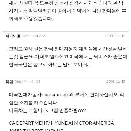
새차 사실때 꼭 모든것 꼼꼼히 점검하시기 바랍니다. 워낙
사기치는 악덕딜러쉽이 많아서 계약서에 싸인 한다음에 후
회해도 소용없습니다.
12.***.154.223
2005-11-14
피아노맨
그리고 원래 글은 한국 현대자동자 대리점에서 산것을 말하
는것 같군요. 가격도 원화이고 미국에서는 써비스가 좋은데
한국국민은 봉으로 아냐는 말로 보아서…
208.***.110.194
2005-11-15
해결
미국현대자동차 consumer affair 부서에 편지하십시오. 적
절한 조치를 해주겁니다.
미국차는 더합니다. 그럼 인종차별????
CA DEPARTMENT/ HYUNDAI MOTOR AMERICA
10550 TALBERT AVENUE