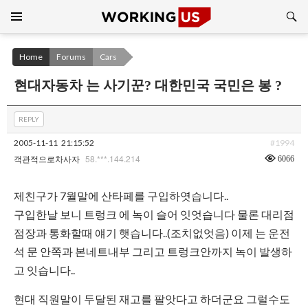
Search
SKIP
TO
CONTENT
Home
Forums
Cars
현대자동차 는 사기꾼? 대한민국 국민은 봉 ?
REPLY
2005-11-11
21:15:52
#1994
58.***.144.214
6066
객관적으로차사자
제친구가 7월말에 산타페를 구입하엿습니다..
구입한날 보니 트렁크 에 녹이 슬어 잇엇습니다 물론 대리점
점장과 통화할때 얘기 햇습니다..(조치없엇음) 이제 는 운전
석 문 안쪽과 본네트내부 그리고 트렁크안까지 녹이 발생하
고 잇습니다..
현대 직원말이 두달된 재고를 팔앗다고 하더군요 그럴수도