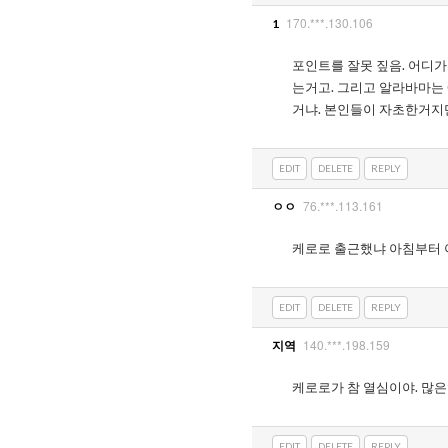
170.***.130.106
1
포인트를 잘못 짚음. 어디
는거고. 그리고 알라바마는 
거냐. 본인들이 자초한거지
EDIT
DELETE
REPLY
76.***.113.161
ㅇㅇ
케로로 출근했냐 아침부터 
EDIT
DELETE
REPLY
140.***.198.159
지역
케로로가 참 열심이야. 많은
EDIT
DELETE
REPLY