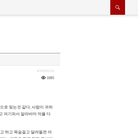
#3969326
1095
으로 맞는것 같다. 사람이 귀하
고 여기와서 알라바마 악플 다
고 하고 목숨걸고 달려들면 어