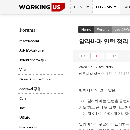
SKIP TO CONTENT
Search
HOME
FORUMS
TAL
Forums
Home
Forums
Job & Wor
알라바마 인턴 정리
Most Recent
Job & Work Life
EDIT
DELETE
REPLY
Job Interview 후기
2026-06-29
09:14:43
Visa
174.***.36.133
카무사리 샹크스
Green Card & Citizen
Approval 공유
반박시 너의 말이 맞음
Cars
요새 알라바마는 인턴을 금턴이
기도 하고 근데 뭐 그렇다고 
Tax
는데 뭐 이해는 한다. 개취니까.
US Life
알라바마건 구글이건 델타항공이
Investment