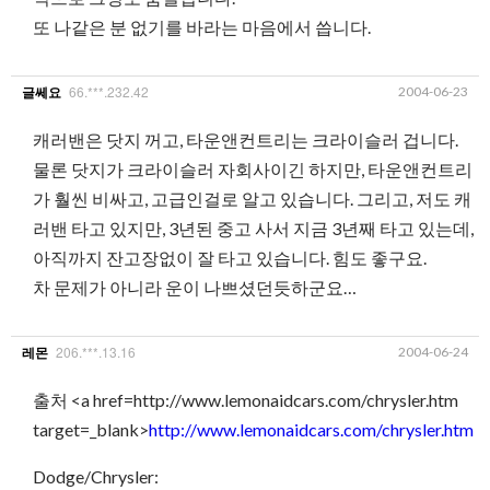
또 나같은 분 없기를 바라는 마음에서 씁니다.
66.***.232.42
2004-06-23
글쎄요
캐러밴은 닷지 꺼고, 타운앤컨트리는 크라이슬러 겁니다.
물론 닷지가 크라이슬러 자회사이긴 하지만, 타운앤컨트리
가 훨씬 비싸고, 고급인걸로 알고 있습니다. 그리고, 저도 캐
러밴 타고 있지만, 3년된 중고 사서 지금 3년째 타고 있는데,
아직까지 잔고장없이 잘 타고 있습니다. 힘도 좋구요.
차 문제가 아니라 운이 나쁘셨던듯하군요…
206.***.13.16
2004-06-24
레몬
출처 <a href=http://www.lemonaidcars.com/chrysler.htm
target=_blank>
http://www.lemonaidcars.com/chrysler.htm
Dodge/Chrysler: