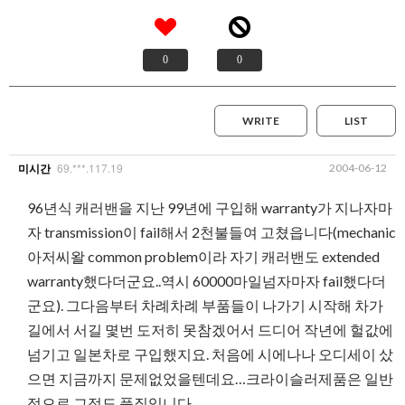
0
0
WRITE
LIST
69.***.117.19
2004-06-12
미시간
96년식 캐러밴을 지난 99년에 구입해 warranty가 지나자마
자 transmission이 fail해서 2천불들여 고쳤읍니다(mechanic
아저씨왈 common problem이라 자기 캐러밴도 extended
warranty했다더군요..역시 60000마일넘자마자 fail했다더
군요). 그다음부터 차례차례 부품들이 나가기 시작해 차가
길에서 서길 몇번 도저히 못참겠어서 드디어 작년에 헐값에
넘기고 일본차로 구입했지요. 처음에 시에나나 오디세이 샀
으면 지금까지 문제없었을텐데요…크라이슬러제품은 일반
적으로 그정도 품질입니다.