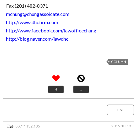
Fax (201) 482-8371
mchung@chungassoicate.com
http://www.dhcfirm.com
http://www.facebook.com/lawofficechung
http://blog.naver.com/lawdhc
COLUMN
4
1
LIST
66.***.132.135
2015-10-18
궁금