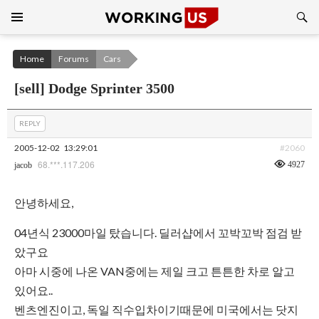
Search
SKIP
TO
CONTENT
Home
Forums
Cars
[sell] Dodge Sprinter 3500
REPLY
2005-12-02
13:29:01
#2060
68.***.117.206
4927
jacob
안녕하세요,
04년식 23000마일 탔습니다. 딜러샵에서 꼬박꼬박 점검 받
았구요
아마 시중에 나온 VAN중에는 제일 크고 튼튼한 차로 알고
있어요..
벤츠엔진이고, 독일 직수입차이기때문에 미국에서는 닷지