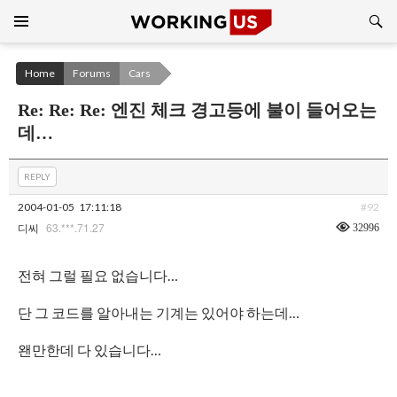
Search
SKIP
TO
CONTENT
Home
Forums
Cars
Re: Re: Re: 엔진 체크 경고등에 불이 들어오는
데…
REPLY
2004-01-05
17:11:18
#92
63.***.71.27
32996
디씨
전혀 그럴 필요 없습니다…
단 그 코드를 알아내는 기계는 있어야 하는데…
왠만한데 다 있습니다…