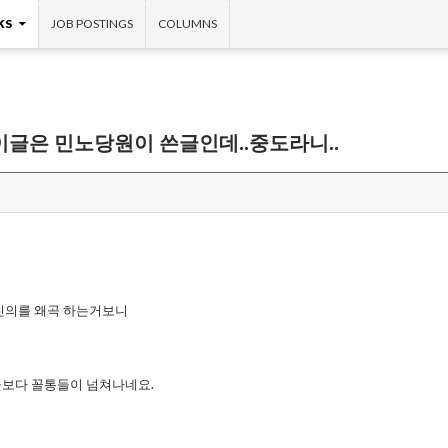
KS
JOB POSTINGS
COLUMNS
 이글은 민노당원이 쓴글인데..중도라니..
진의를 왜곡 하는거보니
보다 꼴통들이 넘쳐나네요.