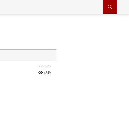
#97698
4349