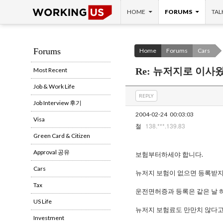
SKIP TO CONTENT
Search
HOME
FORUMS
TAL
Forums
Home
Forums
Cars
Re: 뉴저지로 이사
Most Recent
Job & Work Life
REPLY
Job Interview 후기
2004-02-24
00:03:03
Visa
138.***.139.83
철
Green Card & Citizen
Approval 공유
보험부터하세야 합니다.
Cars
뉴저지 보험이 없으면 등록받지
Tax
운전면허증과 등록은 같은 날 
US Life
뉴저지 보험료도 만만치 않다고
Investment