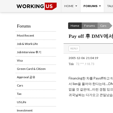
SKIP TO CONTENT
Search
HOME
FORUMS
TAL
Forums
Home
Forums
Cars
Pay off 후 DMV
Most Recent
Job & Work Life
REPLY
Job Interview 후기
2005-12-06
21:04:19
Visa
72.***.118.73
Title
Green Card & Citizen
Approval 공유
Financing한 차를 Payoff
서 lien을 풀어야 한다는데….
Cars
없을 것 같은데…이런 경험 있
Tax
귀국날짜는 다가오고 큰일났습
US Life
Investment