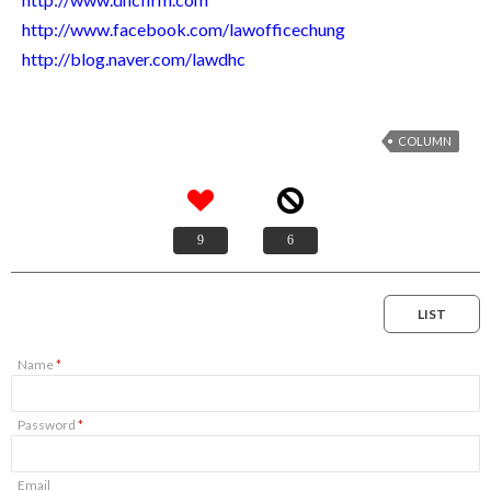
http://www.facebook.com/lawofficechung
http://blog.naver.com/lawdhc
COLUMN
9
6
LIST
Name
*
Password
*
Email