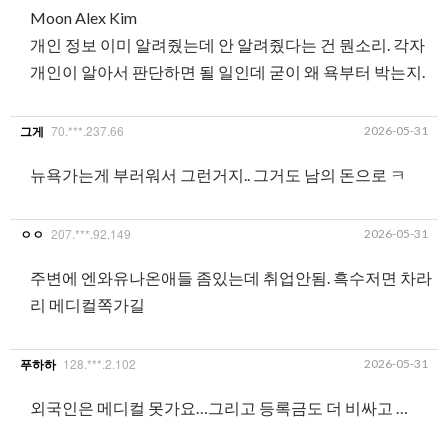
Moon Alex Kim
개인 정보 이미 알려줬는데 안 알려줬다는 건 뭔소리. 각자
개인이 알아서 판단하면 될 일인데 굳이 왜 욕부터 박는지.
70.***.237.66
2026-05-31
그게
뉴욕가는게 부러워서 그런거지.. 그거도 남의 돈으로 ㅋ
207.***.92.149
2026-05-31
ㅇㅇ
주변에 엔와유나온애들 좀있는데 취업안됨. 흑수저면 차라
리 메디컬쪽가길
128.***.2.102
2026-05-31
푸하하
외국인은 메디컬 못가요…그리고 등록금도 더 비싸고 …