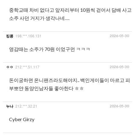
중학교때 차비 없다고 앞자리부터 10원씩 걷어서 담배 사고
소주 사던 거지가 생각나네….
198.***.166.131
2026-05-30
킹콩
영감때는 소주가 70원 이었구먼 ㅋㅋㅋ
212.***.51.117
2026-05-30
ㅇㅇ
돈이궁하면 온니팬즈라도해야지.. 백인게이들이 마르고 피
부뽀얀 동양인남자들 좋아한다 ㅎㅎ
212.***.32.21
2026-05-30
누나
Cyber Girzy