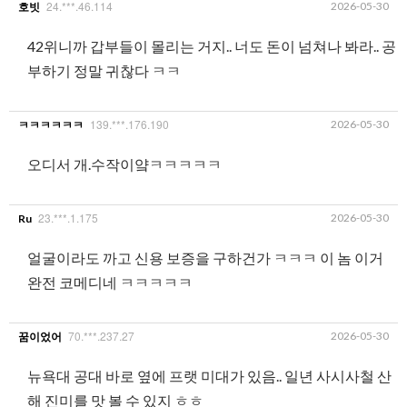
24.***.46.114
2026-05-30
호빗
42위니까 갑부들이 몰리는 거지.. 너도 돈이 넘쳐나 봐라.. 공
부하기 정말 귀찮다 ㅋㅋ
139.***.176.190
2026-05-30
ㅋㅋㅋㅋㅋㅋ
오디서 개.수작이얔ㅋㅋㅋㅋㅋ
23.***.1.175
2026-05-30
Ru
얼굴이라도 까고 신용 보증을 구하건가 ㅋㅋㅋ 이 놈 이거
완전 코메디네 ㅋㅋㅋㅋㅋ
70.***.237.27
2026-05-30
꿈이었어
뉴욕대 공대 바로 옆에 프랫 미대가 있음.. 일년 사시사철 산
해 진미를 맛 볼 수 있지 ㅎㅎ