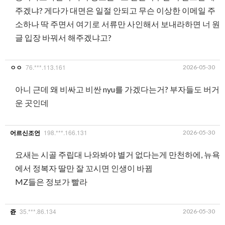
주겠냐? 게다가 대면은 일절 안되고 무슨 이상한 이메일 주
소하나 딱 주면서 여기로 서류만 사인해서 보내라하면 너 원
글 입장 바꿔서 해주겠냐고?
76.***.113.161
2026-05-30
ㅇㅇ
아니 근데 왜 비싸고 비싼 nyu를 가겠다는거? 부자들도 버거
운 곳인데
198.***.166.131
2026-05-30
어르신조언
요새는 시골 주립대 나와봐야 별거 없다는게 만천하에, 뉴욕
에서 정복자 딸만 잘 꼬시면 인생이 바뀜
MZ들은 정보가 빨라
35.***.86.134
2026-05-30
쥰