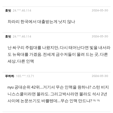
24.***.46.114
2026-05-30
호빗
차라리 한국에서 대출받는게 낫지 않나
24.***.46.114
2026-05-30
호빗
난 싸구리 주립대를 나왔지만, 다시 태어난다면 빛을 내서라
도 뉴욕대를 가겠음. 전세계 금수저들이 몰려 드는 곳, 다른
세상, 다른 인맥
165.***.13.71
2026-05-30
푸하하
nyu 공대순위 42위…거기서 무슨 인맥을 원하냐? 스턴 비지
니스스쿨이라면 몰라도. 그리고박사라면 몰라도 석사 2년
사이에 논문쓰기도 바쁠텐데…무슨 인맥 만드냐?ㅋㅋ