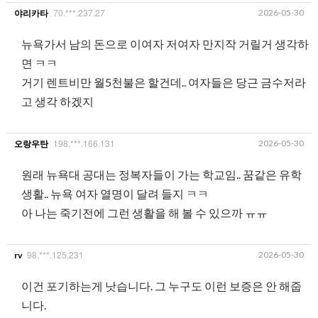
70.***.237.27
2026-05-30
야리카타
뉴욕가서 남의 돈으로 이여자 저여자 만지작 거릴거 생각하
면 ㅋㅋ
거기 렌트비만 월5천불은 할건데.. 여자들은 당근 금수저라
고 생각 하겠지
198.***.166.131
2026-05-30
오랑우탄
원래 뉴욕대 공대는 정복자들이 가는 학교임.. 꿈같은 유학
생활.. 뉴욕 여자 열명이 달려 들지 ㅋㅋ
아 나는 죽기전에 그런 생활을 해 볼 수 있으까 ㅠㅠ
98.***.125.231
2026-05-30
rv
이건 포기하는게 낫습니다. 그 누구도 이런 보증은 안 해줍
니다.