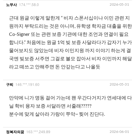
174.***.58.0
2026-05-31
노무사
근대 원글 이렇게 말한게 “ 비자 스폰서십이나 이민 관련 지
원까지 부탁드리는 것은 아니며, 유학생 학자금 대출을 위한
Co-Signer 또는 관련 보증 기관에 대한 조언과 연결이 필요
합니다.” 처음에는 원글 1억 빚 보증 사달라다가 갑자기 누가
물어보지도 않았는데 비자 이민지원 까지 이야기 하는게 결
국엔 빚보증 서주면 그걸로 볼모 잡아서 비자 이민까지 해달
라고 떼쓰고 안해주면 돈 안갚는다고 나올듯
146.***.191.60
2026-05-31
구찌
만약에 니가 명동 걸어 가는데 왠 우간다거지가 연세대에 다
닐 학비 융자 보증 서달라면 서줄래?????
분수에 맞게 살아라 가랑이 쭈악~ 찢어 진단다.
163.***.249.89
2026-06-01
정복자의꿈