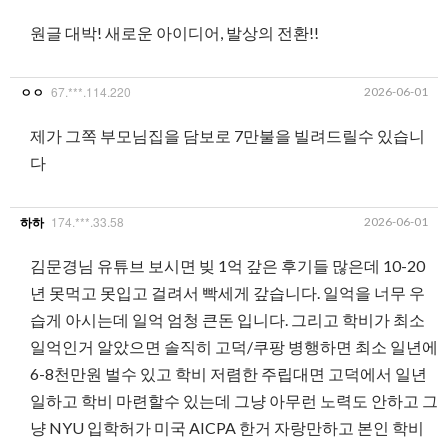
원글 대박! 새로운 아이디어, 발상의 전환!!
67.***.114.220
2026-06-01
ㅇㅇ
제가 그쪽 부모님집을 담보로 7만불을 빌려드릴수 있습니
다
174.***.33.58
2026-06-01
하하
김문경님 유튜브 보시면 빚 1억 갚은 후기들 많은데 10-20
년 못먹고 못입고 걸려서 빡세게 갚습니다. 일억을 너무 우
습게 아시는데 일억 엄청 큰돈 입니다. 그리고 학비가 최소
일억인거 알았으면 솔직히 고덕/쿠팡 병행하면 최소 일년에
6-8천만원 벌수 있고 학비 저렴한 주립대면 고덕에서 일년
일하고 학비 마련할수 있는데 그냥 아무런 노력도 안하고 그
냥 NYU 입학허가 미국 AICPA 한거 자랑만하고 본인 학비