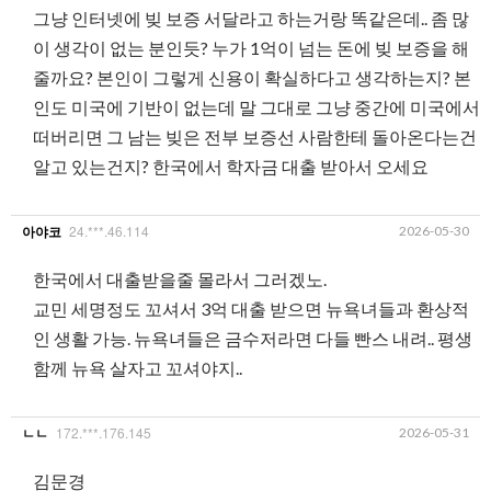
그냥 인터넷에 빚 보증 서달라고 하는거랑 똑같은데.. 좀 많
이 생각이 없는 분인듯? 누가 1억이 넘는 돈에 빚 보증을 해
줄까요? 본인이 그렇게 신용이 확실하다고 생각하는지? 본
인도 미국에 기반이 없는데 말 그대로 그냥 중간에 미국에서
떠버리면 그 남는 빚은 전부 보증선 사람한테 돌아온다는건
알고 있는건지? 한국에서 학자금 대출 받아서 오세요
24.***.46.114
2026-05-30
아야코
한국에서 대출받을줄 몰라서 그러겠노.
교민 세명정도 꼬셔서 3억 대출 받으면 뉴욕녀들과 환상적
인 생활 가능. 뉴욕녀들은 금수저라면 다들 빤스 내려.. 평생
함께 뉴욕 살자고 꼬셔야지..
172.***.176.145
2026-05-31
ㄴㄴ
김문경