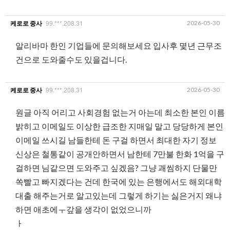
99.***.208.31
2026-05-30
케로로 중사
알리바마 한인 기업들에 문의해보세요 입사후 몇년 근무조
건으로 도와줄수도 있을겁니다.
99.***.208.31
2026-05-30
케로로 중사
원글 아직 어리고 사회경험 없는거 아는데 최소한 본인 이름
밝히고 이메일도 이상한 급조한 지매일 말고 당당하게 본인
이메일 쓰시길 남들한테 돈 구걸 하면서 최대한 자기 정보
신상은 철통같이 공개안하면서 남한테 7만불 한화 1억을 구
걸하면 님같으면 도와주고 싶겠음? 그냥 괘씸하지 단물만
쏙빨고 빠지겠다는 건데 한국에 있는 은행에서도 해외대학
대출 해주는거로 알고있는데 그렇게 하기는 싫은거지 왜냐
하면 애초에ㅜ갚을 생각이 없었으니까
ㅏ