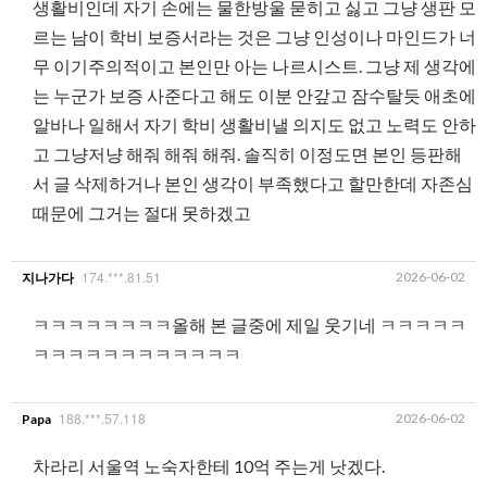
생활비인데 자기 손에는 물한방울 묻히고 싫고 그냥 생판 모
르는 남이 학비 보증서라는 것은 그냥 인성이나 마인드가 너
무 이기주의적이고 본인만 아는 나르시스트. 그냥 제 생각에
는 누군가 보증 사준다고 해도 이분 안갚고 잠수탈듯 애초에
알바나 일해서 자기 학비 생활비낼 의지도 없고 노력도 안하
고 그냥저냥 해줘 해줘 해줘. 솔직히 이정도면 본인 등판해
서 글 삭제하거나 본인 생각이 부족했다고 할만한데 자존심
때문에 그거는 절대 못하겠고
174.***.81.51
2026-06-02
지나가다
ㅋㅋㅋㅋㅋㅋㅋㅋ올해 본 글중에 제일 웃기네 ㅋㅋㅋㅋㅋ
ㅋㅋㅋㅋㅋㅋㅋㅋㅋㅋㅋㅋ
188.***.57.118
2026-06-02
Papa
차라리 서울역 노숙자한테 10억 주는게 낫겠다.