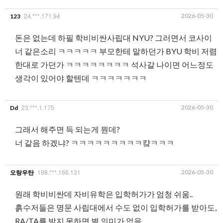
24.***.171.94
2026-05-30
123
돈은 없는데 하필 학비비싼사립대 NYU? 그러면서 코사이
너 같은소리 ㅋㅋㅋㅋㅋ 부모한테 말하던가 BYU 학비 저렴
한대로 가던가 ㅋㅋㅋㅋㅋㅋㅋㅋ 석사갈 나이면 어느정도
생각이 있어야 할텐데 ㅋㅋㅋㅋㅋㅋㅋ
23.***.1.175
2026-05-30
Dd
그래서 해주면 득 되는게 뭔데?
너 같음 하겠냐? ㅋㅋㅋㅋㅋㅋㅋㅋㅋ컄ㅋㅋㅋ
198.***.166.131
2026-05-30
오랑우탄
원래 학비비싼데 자비유학은 입학허가가 엄청 쉬움..
흙수저들은 명문 사립대에서 수도 없이 입학허가를 받아도,
RA/TA를 받지 못하면 별 의미가 없음.