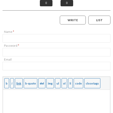
0
0
WRITE
LIST
Name
*
Password
*
Email