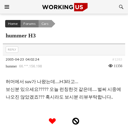
Search
SKIP
TO
CONTENT
Home
Forums
Cars
hummer H3
REPLY
2005-04-23
04:02:24
#1283
66.***.156.198
11356
hummer
허머에서 suv가 나왔는데….H3라고…
보신분 있으세요????? 오늘 런칭한것 같은데…. 벌써 시중에
나오진 않았겠죠??? 혹시라도 보시분 리뷰부탁합니다..