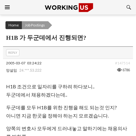
Search
SKIP
TO
CONTENT
Home
Job Postings
H1B 가 두군데에서 진행되면?
REPLY
2005-03-07
03:24:22
#147514
24.***.53.222
6786
망설임
H1B 조건으로 일자리를 구하려 하다보니..
두군데에서 채용하겠다는데..
두군데를 모두 H1B를 위한 진행을 해도 되는것 인지?
아니면 지금 한곳을 정해야 하는지 모르겠습니다.
양쪽의 변호사 모두에게 드러내놓고 말하기에는 채용의사