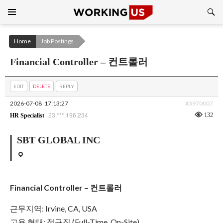
Search
SKIP
TO
CONTENT
Home
Job Postings
Financial Controller – 컨트롤러
EDIT
DELETE
REPLY
2026-07-08
17:13:27
#3970007
23.***.196.234
132
HR Specialist
SBT GLOBAL INC
Financial Controller – 컨트롤러
근무지역: Irvine, CA, USA
고용 형태: 정규직 (Full-Time, On-Site)