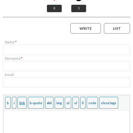
0
3
WRITE
LIST
Name
*
Password
*
Email