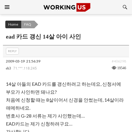
Search
SKIP
TO
CONTENT
Home
FAQ
ead 카드 갱신 14살 아이 사인
REPLY
2009-03-19
21:56:39
#406298
71.***.118.245
19546
eb3
14살 아들의 EAD 카드를 갱신하려고 하는데요, 신청서에
부모가 사인하면 돼나요?
처음에 신청할 때는 8살이어서 신경을 안썼는데, 14살이라
애메하네요.
변호사 G-28 서류는 제가 사인했는데…
EAD카드는 제가 신청하려구요…
감사합니다.