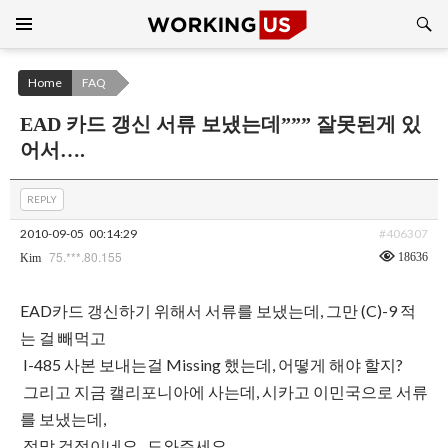
Search
SKIP
TO
CONTENT
Home
FAQ
EAD 카드 갱신 서류 보냈는데””” 잘못된게 있
어서….
REPLY
2010-09-05
00:14:29
#406307
75.***.80.155
18636
Kim
EAD카드 갱신하기 위해서 서류를 보냈는데, 그만 (C)-9 적
는 걸 빼먹고
I-485 사본 보내는걸 Missing 했는데, 어떻게 해야 할지?
그리고 지금 캘리포니아에 사는데, 시카고 이민국으로 서류
를 보냈는데,
정말 걱정이네요.. 도와주세요….