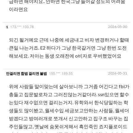
급하면 해야지요.. 안하면 한국그냥 들어갈 정도의 어려움
이라면요
173.***.100.78
2026-05-30
1
되긴 될거예요 근데 나중에 세금내고 비자 변경하거나 할때
큰일 나는거죠. E2 하다가 그냥 한국갈거면 그냥 한번 도전
해보세요. 저아는 동생 오래전에 o비자로 우버했었어요
155.***.189.55
2026-05-31
안걸리면 합법 걸리면 불법
위에 사람들 말이맞는데 살아보니까 그거좀 어긴다고 fbi가
총들고 집문발로차고 그러진않는거같더라. ssn있으면 할수
는있다 재수없으면 걸리는거지. 유학와서 한식당일하는 학
생들도 많이봤고, 월세수입 세금보고안하는 사람들, 월세더
받겠다고 방여러개로 쪼개서 신고안하고 집구조 바꾸는 집
주인들많고, 옛날에 숨못쉬게해서 흑인죽인 죠지플로이드