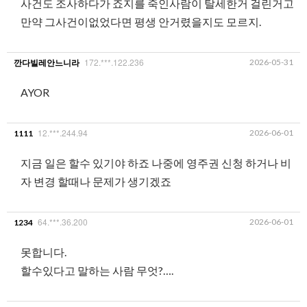
사건도 조사하다가 죠지를 죽인사람이 탈세한거 걸린거고
만약 그사건이없었다면 평생 안거렸을지도 모르지.
172.***.122.236
2026-05-31
깐다빌레안느니라
AYOR
12.***.244.94
2026-06-01
1111
지금 일은 할수 있기야 하죠 나중에 영주권 신청 하거나 비
자 변경 할때나 문제가 생기겠죠
64.***.36.200
2026-06-01
1234
못합니다.
할수있다고 말하는 사람 무엇?….