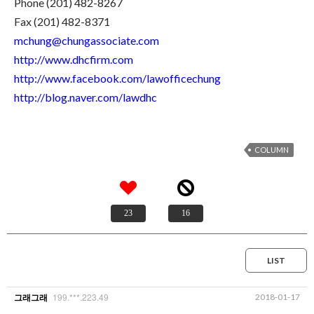
Phone (201) 482-8267
Fax (201) 482-8371
mchung@chungassociate.com
http://www.dhcfirm.com
http://www.facebook.com/lawofficechung
http://blog.naver.com/lawdhc
COLUMN
23
16
LIST
199.***.223.49
2018-01-17
그래그래