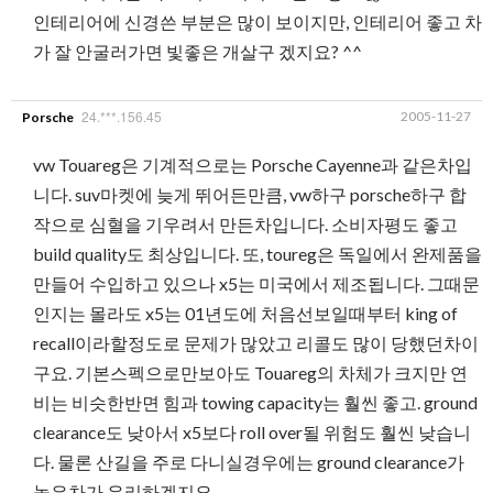
인테리어에 신경쓴 부분은 많이 보이지만, 인테리어 좋고 차
가 잘 안굴러가면 빛좋은 개살구 겠지요? ^^
24.***.156.45
2005-11-27
Porsche
vw Touareg은 기계적으로는 Porsche Cayenne과 같은차입
니다. suv마켓에 늦게 뛰어든만큼, vw하구 porsche하구 합
작으로 심혈을 기우려서 만든차입니다. 소비자평도 좋고
build quality도 최상입니다. 또, toureg은 독일에서 완제품을
만들어 수입하고 있으나 x5는 미국에서 제조됩니다. 그때문
인지는 몰라도 x5는 01년도에 처음선보일때부터 king of
recall이라할정도로 문제가 많았고 리콜도 많이 당했던차이
구요. 기본스펙으로만보아도 Touareg의 차체가 크지만 연
비는 비슷한반면 힘과 towing capacity는 훨씬 좋고. ground
clearance도 낮아서 x5보다 roll over될 위험도 훨씬 낮습니
다. 물론 산길을 주로 다니실경우에는 ground clearance가
높은차가 유리하겠지요.