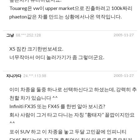
Touareg은 vw이 upper market으로 진출하려고 100k짜리
phaeton같은 차를 만드는 상황에서나온 역작입니다.
68.***.252.128
2005-11-27
그냥
X5 짐칸 크기한번보세요.
너무작아서 어디 놀러가기가 좀 그렇더군요.
24.***.113.98
2005-11-27
지나가다
이미 차종을 둘중 하나로 선택하신다고 하셨는데, 강력히 추
천할 차가 있습니다 ^^
Infiniti FX35 또는 FX45 를 한번 알아 보시죠?
회사 사람이 그거 타고 다니는 자칭 “황태자” 꼴깝이지만요
^^
포쉬 SUV 하고 이 차종을 놓고 두달 고민끝에 인피니티
FX45 했다는데, 지금껏 후회없이 침이 마르도록 좋은차라