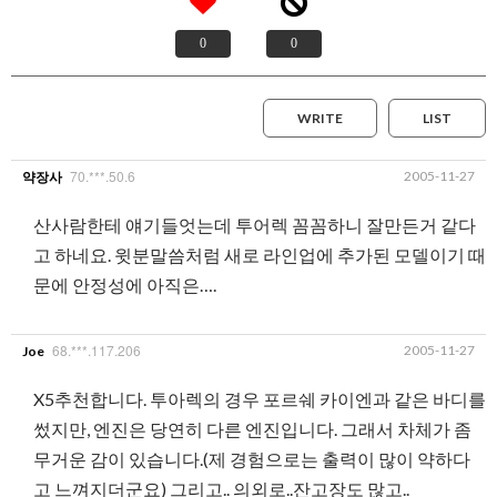
0
0
WRITE
LIST
70.***.50.6
2005-11-27
약장사
산사람한테 얘기들엇는데 투어렉 꼼꼼하니 잘만든거 같다
고 하네요. 윗분말씀처럼 새로 라인업에 추가된 모델이기 때
문에 안정성에 아직은….
68.***.117.206
2005-11-27
Joe
X5추천합니다. 투아렉의 경우 포르쉐 카이엔과 같은 바디를
썼지만, 엔진은 당연히 다른 엔진입니다. 그래서 차체가 좀
무거운 감이 있습니다.(제 경험으로는 출력이 많이 약하다
고 느껴지더군요) 그리고.. 의외로..잔고장도 많고..