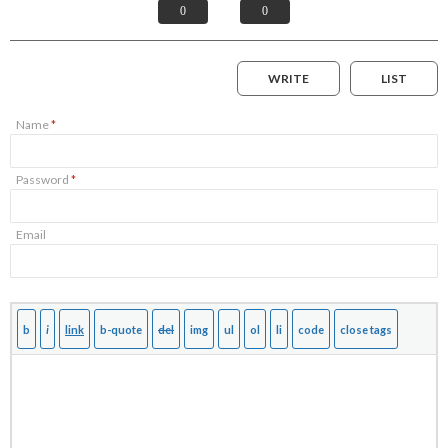
0
0
WRITE
LIST
Name
*
Password
*
Email