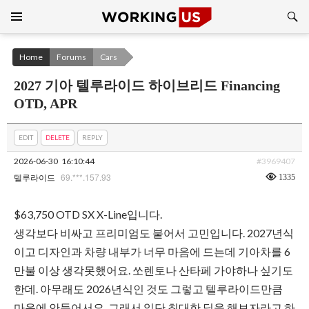
Search
SKIP
TO
CONTENT
Home
Forums
Cars
2027 기아 텔루라이드 하이브리드 Financing
OTD, APR
EDIT
DELETE
REPLY
2026-06-30
16:10:44
#3969407
69.***.157.93
1335
텔루라이드
$63,750 OTD SX X-Line입니다.
생각보다 비싸고 프리미엄도 붙어서 고민입니다. 2027년식
이고 디자인과 차량 내부가 너무 마음에 드는데 기아차를 6
만불 이상 생각못했어요. 쏘렌토나 산타페 가야하나 싶기도
한데. 아무래도 2026년식인 것도 그렇고 텔루라이드만큼
마음에 안들어서요. 그래서 일단 최대한 딜을 해보자라고 하