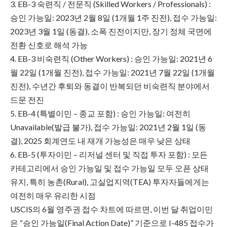
3. EB-3 숙련직 / 전문직 (Skilled Workers / Professionals) :
승인 가능일: 2023년 2월 8일 (1개월 1주 진전), 접수 가능일:
2023년 3월 1일 (동결), 소폭 진전이지만, 장기 정체 국면에
전환 신호로 해석 가능
4. EB-3 비숙련직 (Other Workers) : 승인 가능일: 2021년 6
월 22일 (1개월 진전), 접수 가능일: 2021년 7월 22일 (1개월
진전), 수년간 후퇴와 동결이 반복되던 비숙련직 분야에서
드문 전진
5. EB-4 (특별이민 – 종교 포함) : 승인 가능일: 여전히
Unavailable(발급 불가), 접수 가능일: 2021년 2월 1일 (동
결), 2025 회계연도 내 재개 가능성은 매우 낮은 상태
6. EB-5 (투자이민 – 리저널 센터 및 직접 투자 포함) : 모든
카테고리에서 승인 가능일 및 접수 가능일 모두 오픈 상태
유지, 특히 농촌(Rural), 고실업지역(TEA) 투자자들에게는
여전히 매우 유리한 시점
USCIS의 6월 영주권 접수 차트에 따르면, 이번 달 취업이민
은 “승인 가능일(Final Action Date)” 기준으로 I-485 접수가