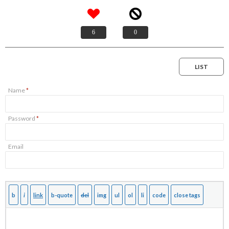
6
0
LIST
Name
*
Password
*
Email