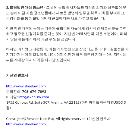
3. 드림법안 대상 청소년
– 그 밖에 농업 종사자들과 자신의 의지와 상관없이 부
모 손에 이끌려 온 청소년들에게 새로운 방법의 영주권 취득 기회를 부여하고,
국경강화를 통한 불법 이민자 근절에 대해서도 다루고 있습니다.
이번 이민 개혁안 논의는 기존의 불법이민자들에게 임시적인 체류신분을 부여
하고 영주권 신청기회를 준다는 것이, 지난번 245i 사면과 다른 부분이며 , 따라
서 많은 분들에게 혜택이 갈 수 있는 점입니다.
하지만 여지껏 그래왔듯이, 이 논의가 법안으로 상정되고 통과되어 실효성을 가
지기까지는 아직 갈길이 멉니다. 이제 이민 개혁은 막연한 기대는 아니지만, 섣
부른 기대감 역시 아직은 시기상조 입니다.
기신연 변호사
http://www.skeelaw.com
문의전화:
703-679-7893
이메일:
info@skeelaw.com
1952 Gallows Rd. Suite 307, Vienna, VA 22182 (한미과학협력센터 KUSCO 3
층)
Copyright ⓒ Sinyeon Kee, Esq. All rights reserved. (기신연 변호사,
http://www.skeelaw.com
)