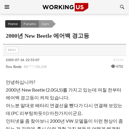
Search
SKIP
TO
CONTENT
Home
Forums
Cars
2000년 New Beetle 에어백 경고등
REPLY
2005-07-16
22:53:07
#1594
69.***.136.246
6702
New Beetle
안녕하십니까?
2000년 New Beetle (2.0GLS)를 가지고 있는데 며칠 전부터
에어백 경고등이 켜져 있습니다.
어느분 말대로 배터리 연결선을 뺐다가 다시 연결해 보았는
데 (PC 리부팅하듯이) 마찬가지이군요.
인터넷을 좀 찾아보니 2000년 VW 모델들이 이런 현상이 좀
있는 것 같은데, 혹시 이런 경험 가진 분들은 어떻게 해결하