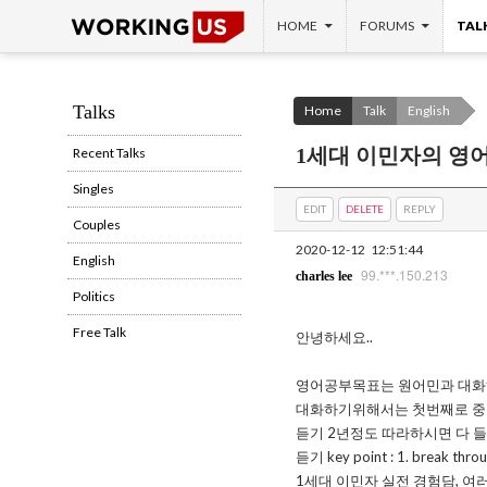
SKIP TO CONTENT
Search
HOME
FORUMS
TAL
Talks
Home
Talk
English
1세대 이민자의 영어
Recent Talks
Singles
EDIT
DELETE
REPLY
Couples
2020-12-12
12:51:44
English
99.***.150.213
charles lee
Politics
Free Talk
안녕하세요..
영어공부목표는 원어민과 대화
대화하기위해서는 첫번째로 중요
듣기 2년정도 따라하시면 다 
듣기 key point : 1. break throug
1세대 이민자 실전 경험담, 여러 미