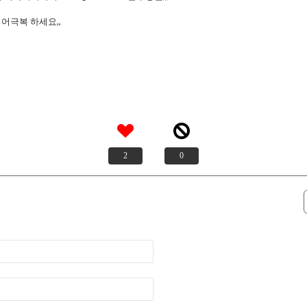
어극복 하세요,,
2
0