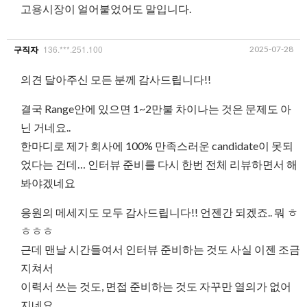
고용시장이 얼어붙었어도 말입니다.
136.***.251.100
2025-07-28
구직자
의견 달아주신 모든 분께 감사드립니다!!
결국 Range안에 있으면 1~2만불 차이나는 것은 문제도 아
닌 거네요..
한마디로 제가 회사에 100% 만족스러운 candidate이 못되
었다는 건데… 인터뷰 준비를 다시 한번 전체 리뷰하면서 해
봐야겠네요
응원의 메세지도 모두 감사드립니다!! 언젠간 되겠죠.. 뭐 ㅎ
ㅎㅎㅎ
근데 맨날 시간들여서 인터뷰 준비하는 것도 사실 이젠 조금
지쳐서
이력서 쓰는 것도, 면접 준비하는 것도 자꾸만 열의가 없어
지네요..