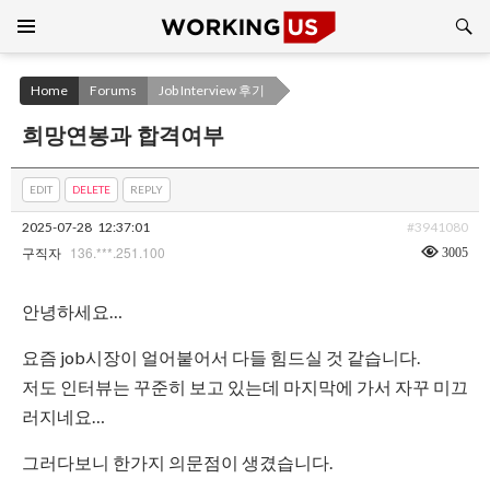
Search
SKIP
TO
CONTENT
Home
Forums
Job Interview 후기
희망연봉과 합격여부
EDIT
DELETE
REPLY
2025-07-28
12:37:01
#3941080
136.***.251.100
3005
구직자
안녕하세요…
요즘 job시장이 얼어붙어서 다들 힘드실 것 같습니다.
저도 인터뷰는 꾸준히 보고 있는데 마지막에 가서 자꾸 미끄
러지네요…
그러다보니 한가지 의문점이 생겼습니다.