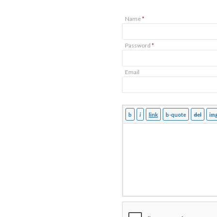
Name
*
Password
*
Email