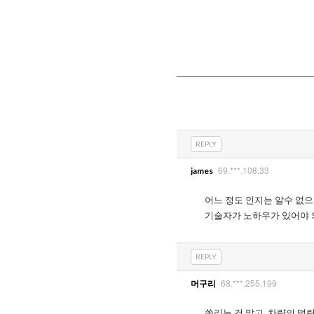
REPLY
69.***.108.33
james
어느 정도 인지는 알수 없으
기술자가 노하우가 있어야 
REPLY
68.***.255.199
머구리
쏠리는 것 말고, 차량의 떨