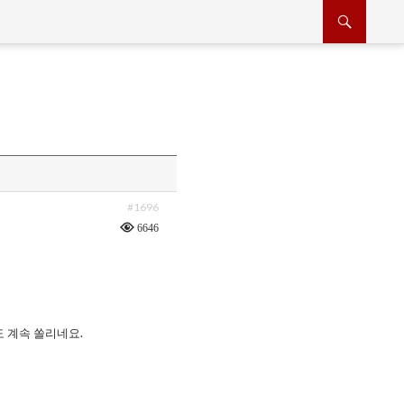
#1696
6646
 계속 쏠리네요.