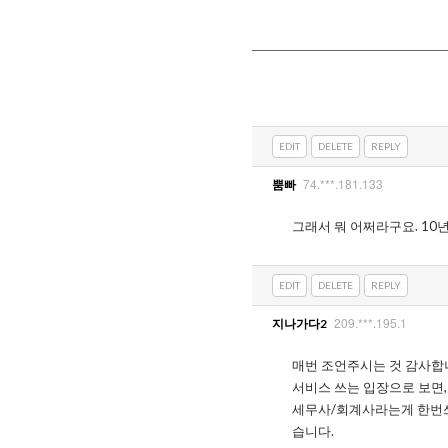
EDIT
DELETE
REPLY
74.***.181.133
뿜빠
그래서 뭐 어쩌라구요. 10
EDIT
DELETE
REPLY
209.***.195.1
지나가다2
매번 조언주시는 것 감사합
서비스 쓰는 입장으로 보면
세무사/회계사라는게 한번쓰면
습니다.