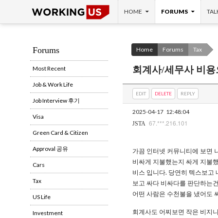
SKIP TO CONTENT
Search
HOME
FORUMS
TAL
Forums
Home
Forums
Tax
회계사/세무사 비용
Most Recent
Job & Work Life
EDIT
DELETE
REPLY
Job Interview 후기
2025-04-17
12:48:04
Visa
67.***.216.101
JSTA
Green Card & Citizen
Approval 공유
가끔 인터넷 커뮤니티에 보면 
비싸게 지불했는지 싸게 지불했
Cars
비스 입니다. 당연히 텍스보고 
Tax
보고 싸다 비싸다를 판단하는건 
어떤 사람은 수천불을 냈어도 싸
US Life
회계사도 어찌보면 작은 비지니
Investment