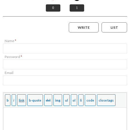
0
1
WRITE
LIST
Name
*
Password
*
Email