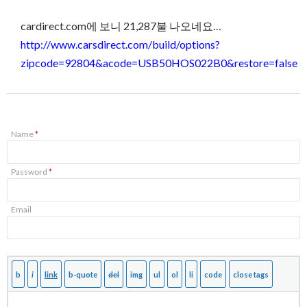
cardirect.com에 보니 21,287불 나오네요…
http://www.carsdirect.com/build/options?
zipcode=92804&acode=USB50HOS022B0&restore=false
Name
*
Password
*
Email