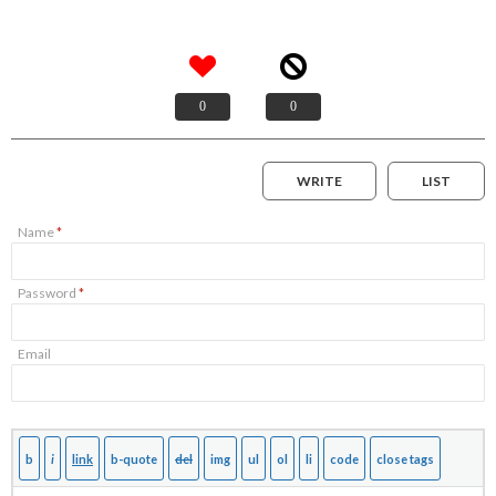
0
0
WRITE
LIST
Name
*
Password
*
Email