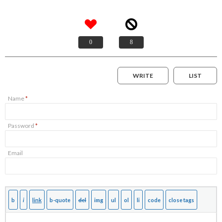
0
8
WRITE
LIST
Name
*
Password
*
Email