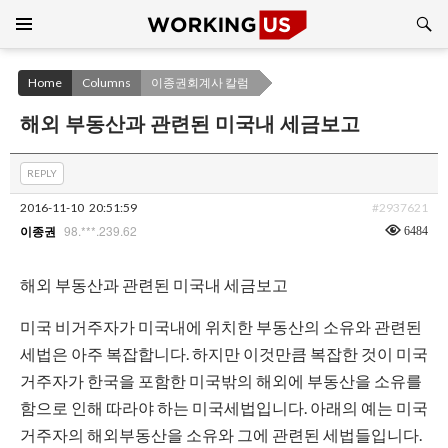
Search
SKIP
TO
CONTENT
Home
Columns
이종권회계사 칼럼
해외 부동산과 관련된 미국내 세금보고
REPLY
2016-11-10
20:51:59
#2937621
98.***.239.62
6484
이종권
해외 부동산과 관련된 미국내 세금보고
미국 비거주자가 미국내에 위치한 부동산의 소유와 관련된
세법은 아주 복잡합니다. 하지만 이것만큼 복잡한 것이 미국
거주자가 한국을 포함한 미국밖의 해외에 부동산을 소유를
함으로 인해 따라야 하는 미국세법입니다. 아래의 예는 미국
거주자의 해외부동산을 소유와 그에 관련된 세법들입니다.