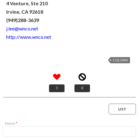
4 Venture, Ste 210
Irvine, CA 92618
(949)288-3639
j.lee@wnco.net
http://www.wnco.net
COLUMN
3
0
LIST
Name
*