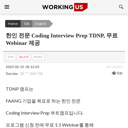
Search
SKIP
TO
CONTENT
Home
Talk
English
한인 전문 Coding Interview Prep TDNP, 무료
Webinar 제공
EDIT
DELETE
REPLY
2023-02-15
02:12:20
#3766424
39.***.242.130
938
Tom kim
TDNP 캠프는
FAANG 기업을 목표로 하는 한인 전문
Coding Interview Prep 부트캠프입니다.
프로그램 신청 전에 무료 1:1 Webinar를 통해