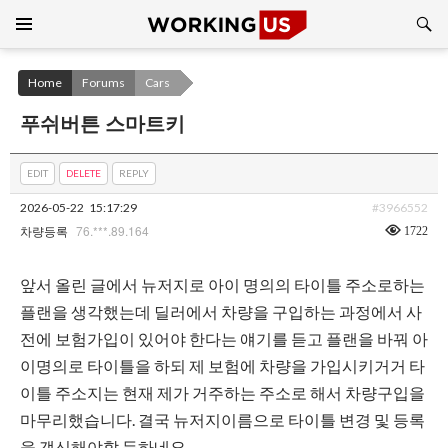
Search
SKIP
TO
CONTENT
Home
Forums
Cars
푸쉬버튼 스마트키
EDIT
DELETE
REPLY
2026-05-22
15:17:29
#3966552
76.***.89.164
1722
차량등록
앞서 올린 글에서 뉴저지로 아이 명의의 타이틀 주소로하는
플랜을 생각했는데 딜러에서 차량을 구입하는 과정에서 사
전에 보험가입이 있어야 한다는 얘기를 듣고 플랜을 바꿔 아
이명의로 타이틀을 하되 제 보험에 차량을 가입시키거거 타
이틀 주소지는 현재 제가 거주하는 주소로 해서 차량구입을
마무리했습니다. 결국 뉴저지이름으로 타이틀 변경 및 등록
을 갱신해야할 듯하네요.