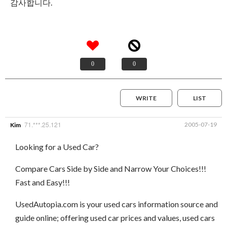
감사합니다.
0
0
WRITE
LIST
71.***.25.121
2005-07-19
Kim
Looking for a Used Car?
Compare Cars Side by Side and Narrow Your Choices!!!
Fast and Easy!!!
UsedAutopia.com is your used cars information source and
guide online; offering used car prices and values, used cars