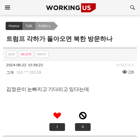
Search
SKIP
TO
CONTENT
Home
Talk
Politics
트럼프 각하가 돌아오면 북한 방문하나
EDIT
DELETE
REPLY
2024-08-22
15:38:23
#3885501
163.***.255.39
228
그게
김정은이 눈빠지고 기다리고 있다는데
1
0