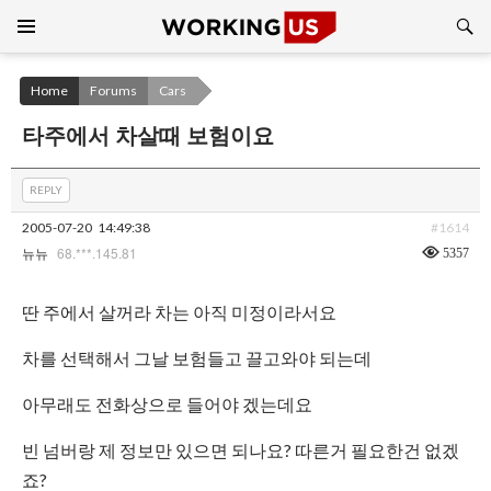
Search
SKIP
TO
CONTENT
Home
Forums
Cars
타주에서 차살때 보험이요
REPLY
2005-07-20
14:49:38
#1614
68.***.145.81
5357
뉴뉴
딴 주에서 살꺼라 차는 아직 미정이라서요
차를 선택해서 그날 보험들고 끌고와야 되는데
아무래도 전화상으로 들어야 겠는데요
빈 넘버랑 제 정보만 있으면 되나요? 따른거 필요한건 없겠
죠?