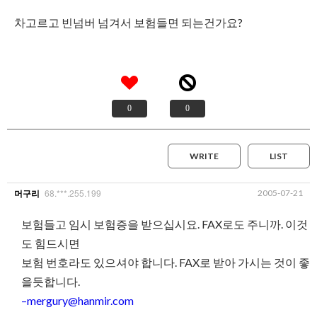
차고르고 빈넘버 넘겨서 보험들면 되는건가요?
0
0
WRITE
LIST
68.***.255.199
2005-07-21
머구리
보험들고 임시 보험증을 받으십시요. FAX로도 주니까. 이것
도 힘드시면
보험 번호라도 있으셔야 합니다. FAX로 받아 가시는 것이 좋
을듯합니다.
–mergury@hanmir.com