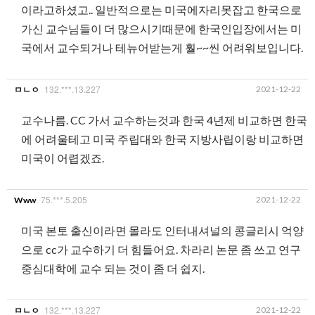
이라고하셨고.. 일반적으로는 미국에자리못잡고 한국으로
가신 교수님들이 더 많으시기때문에 한국인입장에서는 미
국에서 교수되거나 테뉴어받는게 훨~~씬 어려워보입니다.
132.***.13.227
2021-12-22
ㅁㄴㅇ
교수나름. CC 가서 교수하는것과 한국 4년제 비교하면 한국
에 어려울테고 미국 주립대와 한국 지방사립이랑 비교하면
미국이 어렵겠죠.
75.***.5.205
2021-12-22
Www
미국 본토 출신이라면 몰라도 인터내셔널의 콩글리시 억양
으로 cc가 교수하기 더 힘들어요. 차라리 논문 좀 쓰고 연구
중심대학에 교수 되는 것이 좀 더 쉽지.
132.***.13.227
2021-12-22
ㅁㄴㅇ