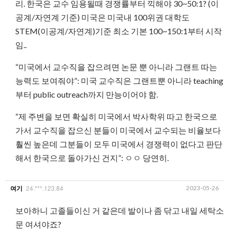
리. 한국은 교수 임용될때 경쟁률부터 끽해야 30~50:1? (이
공계/자연계 기준) 미국은 미국내 100위권 대학도
STEM(이공계/자연계)기준 최소 기본 100~150:1부터 시작
임..
“미국에서 교수직을 잡으려면 논문 뿐 아니라 그랜트 따는
능력도 보여줘야”: 미국 교수직은 그랜트뿐 아니라 teaching
부터 public outreach까지 만능이어야 함.
“제 주변을 보면 확실히 미국에서 박사학위 따고 한국으로
가서 교수직을 잡으신 분들이 미국에서 교수되는 비율보다
훨씬 높은데 그분들이 모두 미국에서 경쟁력이 없다고 판단
해서 한국으로 돌아가신 건지”: ㅇㅇ 당연히.
24.***.123.84
2023-05-26
여기
보아하니 고졸들이신 거 같은데 발이나 좀 닦고 내일 세탁소
문 여셔야죠?