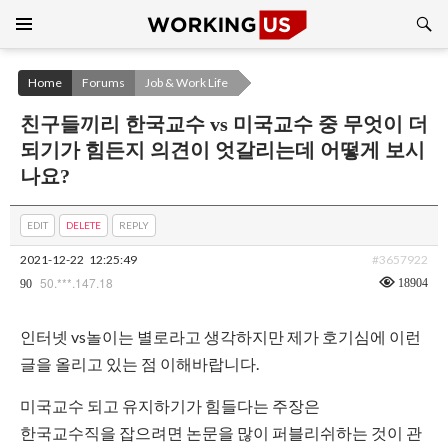
Search
SKIP
TO
CONTENT
Home
Forums
Job & Work Life
친구들끼리 한국교수 vs 미국교수 중 무엇이 더
되기가 힘든지 의견이 엇갈리는데 어떻게 보시
나요?
EDIT
DELETE
REPLY
2021-12-22
12:25:49
#3657922
50.***.147.18
18904
90
인터넷 vs놀이는 별로라고 생각하지만 제가 호기심에 이런
글을 올리고 있는 점 이해바랍니다.
미국교수 되고 유지하기가 힘들다는 주장은
한국교수직을 잡으려면 논문을 많이 퍼블리쉬하는 것이 관