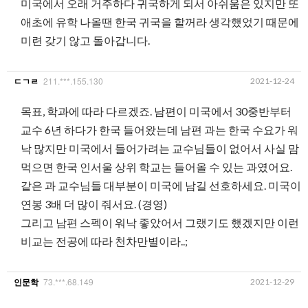
미국에서 오래 거주하다 귀국하게 되서 아쉬움은 있지만 또
애초에 유학 나올땐 한국 귀국을 할꺼라 생각했었기 때문에
미련 갖기 않고 돌아갑니다.
211.***.155.130
2021-12-24
ㄷㄱㄹ
목표, 학과에 따라 다르겠죠. 남편이 미국에서 30중반부터
교수 6년 하다가 한국 들어왔는데 남편 과는 한국 수요가 워
낙 많지만 미국에서 들어가려는 교수님들이 없어서 사실 맘
먹으면 한국 인서울 상위 학교는 들어올 수 있는 과였어요.
같은 과 교수님들 대부분이 미국에 남길 선호하세요. 미국이
연봉 3배 더 많이 줘서요. (경영)
그리고 남편 스펙이 워낙 좋았어서 그랬기도 했겠지만 이런
비교는 전공에 따라 천차만별이라..;
73.***.68.149
2021-12-29
인문학