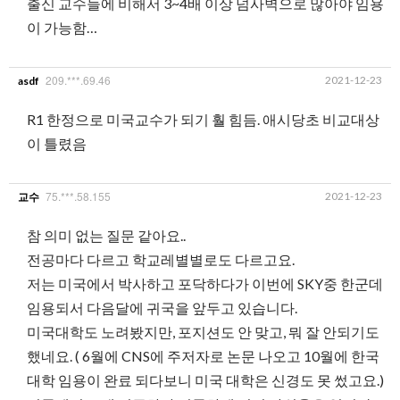
출신 교수들에 비해서 3~4배 이상 넘사벽으로 많아야 임용
이 가능함…
209.***.69.46
2021-12-23
asdf
R1 한정으로 미국교수가 되기 훨 힘듬. 애시당초 비교대상
이 틀렸음
75.***.58.155
2021-12-23
교수
참 의미 없는 질문 같아요..
전공마다 다르고 학교레별별로도 다르고요.
저는 미국에서 박사하고 포닥하다가 이번에 SKY중 한군데
임용되서 다음달에 귀국을 앞두고 있습니다.
미국대학도 노려봤지만, 포지션도 안 맞고, 뭐 잘 안되기도
했네요. ( 6월에 CNS에 주저자로 논문 나오고 10월에 한국
대학 임용이 완료 되다보니 미국 대학은 신경도 못 썼고요.)