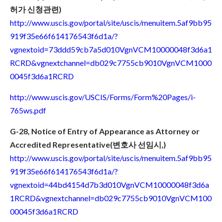
허가 신청관련)
http://www.uscis.gov/portal/site/uscis/menuitem.5af9bb95
919f35e66f614176543f6d1a/?
vgnextoid=73ddd59cb7a5d010VgnVCM10000048f3d6a1
RCRD&vgnextchannel=db029c7755cb9010VgnVCM1000
0045f3d6a1RCRD
http://www.uscis.gov/USCIS/Forms/Form%20Pages/i-
765ws.pdf
G-28, Notice of Entry of Appearance as Attorney or
Accredited Representative(변호사 선임시,)
http://www.uscis.gov/portal/site/uscis/menuitem.5af9bb95
919f35e66f614176543f6d1a/?
vgnextoid=44bd4154d7b3d010VgnVCM10000048f3d6a
1RCRD&vgnextchannel=db029c7755cb9010VgnVCM100
00045f3d6a1RCRD