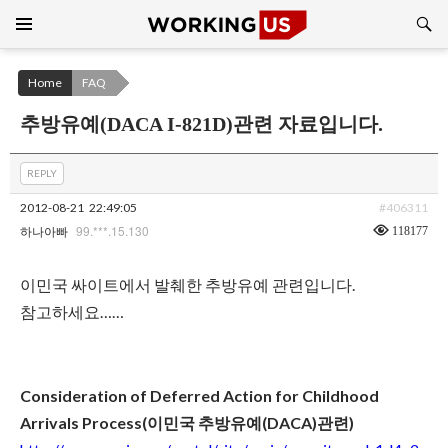
Search
SKIP
TO
CONTENT
Home
FAQ
추방유예(DACA I-821D)관련 자료입니다.
REPLY
2012-08-21
22:49:05
#406311
99.***.15.130
118177
하나아빠
이민국 싸이트에서 발췌한 추방유예 관련입니다.
참고하세요……
Consideration of Deferred Action for Childhood
Arrivals Process(이민국 추방유예(DACA)관련)