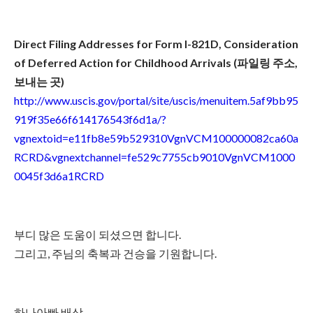
Direct Filing Addresses for Form I-821D, Consideration
of Deferred Action for Childhood Arrivals (파일링 주소,
보내는 곳)
http://www.uscis.gov/portal/site/uscis/menuitem.5af9bb95
919f35e66f614176543f6d1a/?
vgnextoid=e11fb8e59b529310VgnVCM100000082ca60a
RCRD&vgnextchannel=fe529c7755cb9010VgnVCM1000
0045f3d6a1RCRD
부디 많은 도움이 되셨으면 합니다.
그리고, 주님의 축복과 건승을 기원합니다.
하나아빠 배상