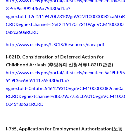
http://www.uscis.gov/portal/site/uscis/menuitem.eb1d4c2a
3e5b9ac89243c6a7543f6d1a/?
vgnextoid=f2ef2f19470f7310VgnVCM100000082ca60aR
CRD&vgnextchannel=f2ef2f19470f7310VgnVCM100000
082ca60aRCRD
http://www.uscis.gov/USCIS/Resources/daca.pdf
I-821D, Consideration of Deferred Action for
Childhood Arrivals (추방유예 신청서류 I-821D관련)
http://www.uscis.gov/portal/site/uscis/menuitem.5af9bb95
919f35e66f614176543f6d1a/?
vgnextoid=05faf6c546129310VgnVCM100000082ca60a
RCRD&vgnextchannel=db029c7755cb9010VgnVCM1000
0045f3d6a1RCRD
I-765, Application for Employment Authorization(노동