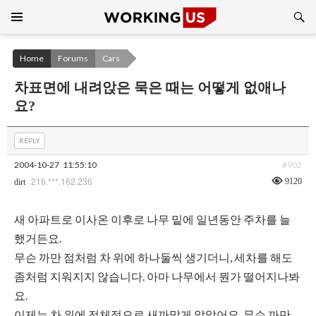
Search
SKIP
TO
CONTENT
Home
Forums
Cars
차표면에 내려앉은 묵은 때는 어떻게 없애나
요?
REPLY
2004-10-27
11:55:10
#902
216.***.162.236
9120
dirt
새 아파트로 이사온 이후로 나무 밑에 일년동안 주차를 늘
했거든요.
무슨 까만 점처럼 차 위에 하나둘씩 생기더니, 세차를 해도
좀처럼 지워지지 않습니다. 아마 나무에서 뭔가 떨어지나봐
요.
이제는 차 위에 전체적으로 새까맣게 앉았어요. 무슨 까만