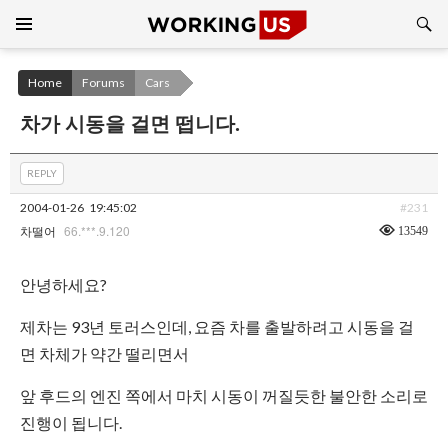
Search
SKIP
TO
CONTENT
Home
Forums
Cars
차가 시동을 걸면 떱니다.
REPLY
2004-01-26
19:45:02
#231
66.***.9.120
13549
차떨어
안녕하세요?
제차는 93년 토러스인데, 요즘 차를 출발하려고 시동을 걸
면 차체가 약간 떨리면서
앞 후드의 엔진 쪽에서 마치 시동이 꺼질듯한 불안한 소리로
진행이 됩니다.