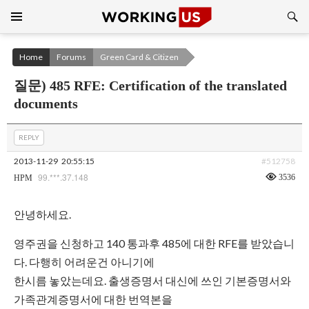
Search
SKIP
TO
CONTENT
Home
Forums
Green Card & Citizen
질문) 485 RFE: Certification of the translated
documents
REPLY
2013-11-29
20:55:15
#512758
99.***.37.148
3536
HPM
안녕하세요.
영주권을 신청하고 140 통과후 485에 대한 RFE를 받았습니
다. 다행히 어려운건 아니기에
한시름 놓았는데요. 출생증명서 대신에 쓰인 기본증명서와
가족관계증명서에 대한 번역본을