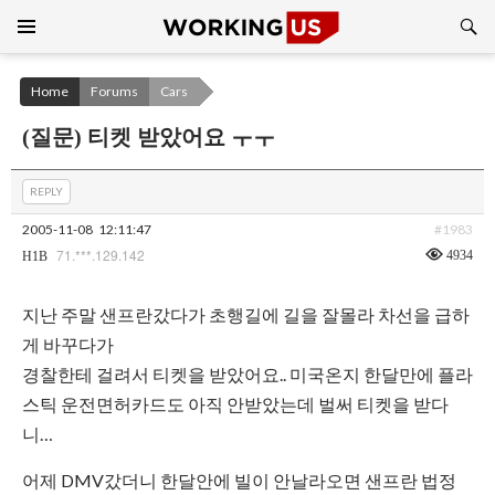
Search
SKIP
TO
CONTENT
Home
Forums
Cars
(질문) 티켓 받았어요 ㅜㅜ
REPLY
2005-11-08
12:11:47
#1983
71.***.129.142
4934
H1B
지난 주말 샌프란갔다가 초행길에 길을 잘몰라 차선을 급하
게 바꾸다가
경찰한테 걸려서 티켓을 받았어요.. 미국온지 한달만에 플라
스틱 운전면허카드도 아직 안받았는데 벌써 티켓을 받다
니…
어제 DMV갔더니 한달안에 빌이 안날라오면 샌프란 법정