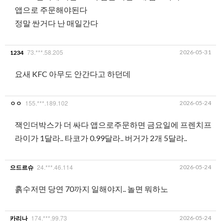
앱으로 주문해야된다
정말 싼거다 난 매일간다
73.***.58.205
2026-05-31
1234
요새 KFC 아무도 안간다고 하던데
155.***.189.102
2026-05-24
ㅇㅇ
잭인더박스가 더 싸다 앱으로주문하면 금요일에 프렌치프
라이가 1달라.. 타코가 0.99달라.. 버거가 2개 5달라..
24.***.46.114
2026-05-24
으드르슈
흙수저면 당연 70까지 일해야지.. 놀면 뭐하노
174.***.99.73
2026-05-24
카리나