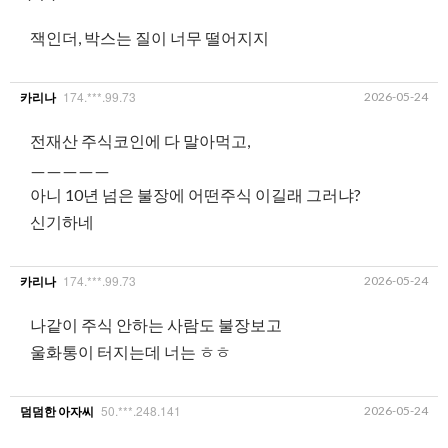
잭인더, 박스는 질이 너무 떨어지지
174.***.99.73
2026-05-24
카리나
전재산 주식코인에 다 말아먹고,
ㅡㅡㅡㅡㅡ
아니 10년 넘은 불장에 어떤주식 이길래 그러냐?
신기하네
174.***.99.73
2026-05-24
카리나
나같이 주식 안하는 사람도 불장보고
울화통이 터지는데 너는 ㅎㅎ
50.***.248.141
2026-05-24
덤덤한 아자씨