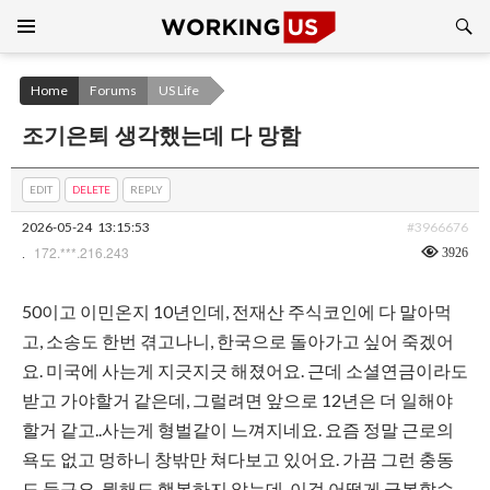
Search
SKIP
TO
CONTENT
Home
Forums
US Life
조기은퇴 생각했는데 다 망함
EDIT
DELETE
REPLY
2026-05-24
13:15:53
#3966676
172.***.216.243
3926
.
50이고 이민온지 10년인데, 전재산 주식코인에 다 말아먹
고, 소송도 한번 겪고나니, 한국으로 돌아가고 싶어 죽겠어
요. 미국에 사는게 지긋지긋 해졌어요. 근데 소셜연금이라도
받고 가야할거 같은데, 그럴려면 앞으로 12년은 더 일해야
할거 같고..사는게 형벌같이 느껴지네요. 요즘 정말 근로의
욕도 없고 멍하니 창밖만 쳐다보고 있어요. 가끔 그런 충동
도 들구요. 뭘해도 행복하지 않는데, 이걸 어떻게 극복할수