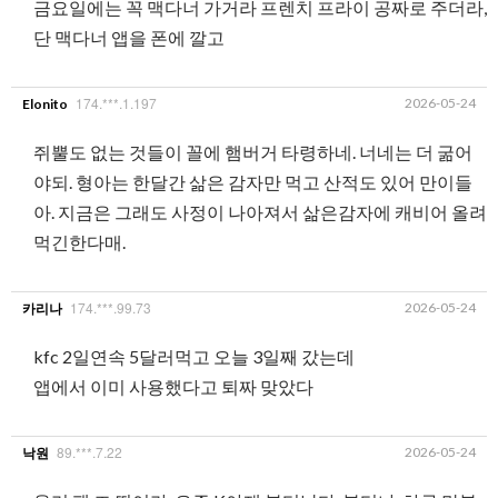
금요일에는 꼭 맥다너 가거라 프렌치 프라이 공짜로 주더라,
단 맥다너 앱을 폰에 깔고
174.***.1.197
2026-05-24
Elonito
쥐뿔도 없는 것들이 꼴에 햄버거 타령하네. 너네는 더 굶어
야되. 형아는 한달간 삶은 감자만 먹고 산적도 있어 만이들
아. 지금은 그래도 사정이 나아져서 삶은감자에 캐비어 올려
먹긴한다매.
174.***.99.73
2026-05-24
카리나
kfc 2일연속 5달러먹고 오늘 3일째 갔는데
앱에서 이미 사용했다고 퇴짜 맞았다
89.***.7.22
2026-05-24
낙원